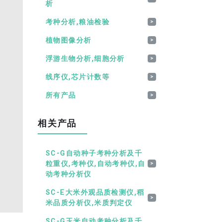
析
考种分析,粮油检验
>
植物图像分析
>
浮游生物分析,细胞分析
>
线序仪,芯片计数等
>
所有产品
>
相关产品
SC-G自动种子考种分析及千
粒重仪,考种仪,自动考种仪,自
>
动考种分析仪
SC-E大米外观品质检测仪,稻
>
米品质分析仪,米质判定仪
SC-G玉米自动考种分析及千