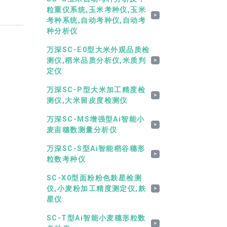
粒重仪系统,玉米考种仪,玉米
>
考种系统,自动考种仪,自动考
种分析仪
万深SC-E0型大米外观品质检
测仪,稻米品质分析仪,米质判
>
定仪
万深SC-P型大米加工精度检
>
测仪,大米留皮度检测仪
万深SC-MS增强型Ai智能小
>
麦亩穗数测量分析仪
万深SC-S型Ai智能稻谷穗形
>
粒数考种仪
SC-X0型面粉粉色麸星检测
仪,小麦粉加工精度测定仪,麸
>
星仪
SC-T型Ai智能小麦穗形粒数
>