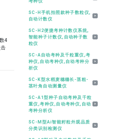
考种仪
SC-H手机拍照款种子数粒仪,
>
自动计数仪
SC-H2便捷考种计数仪系统,
智能种子计数仪,自动种子数
>
数4
粒仪
点击
SC-A自动考种及千粒重仪,考
种仪,自动考种仪,自动考种分
>
析仪
SC-K型水稻麦穗穗长-茎粗-
>
茎叶角自动测量仪
SC-A1型种子自动考种及千粒
重仪,考种仪,自动考种仪,自动
>
考种分析仪
SC-M型Ai智能籽粒外观品质
>
分类识别检测仪