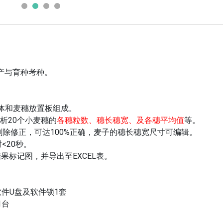
产与育种考种。
箱体和麦穗放置板组成。
析20个小麦穗的
各穗粒数、穗长穗宽、及各穗平均值
等。
、删除修正，可达100%正确，麦子的穗长穗宽尺寸可编辑。
<20秒。
果标记图，并导出至EXCEL表。
软件U盘及软件锁1套
1台