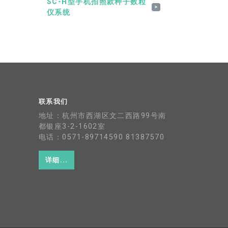
SC-H型手机拍照款种子数粒
>
仪系统
联系我们
地址：杭州市西湖区文二西路99号南
都银座3-2-1602室
电话：0571-89714590 81387570
详细...