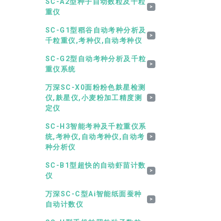
SC-A2型种子自动数粒及千粒
>
重仪
SC-G1型稻谷自动考种分析及
>
千粒重仪,考种仪,自动考种仪
SC-G2型自动考种分析及千粒
>
重仪系统
万深SC-X0面粉粉色麸星检测
仪,麸星仪,小麦粉加工精度测
>
定仪
SC-H3智能考种及千粒重仪系
统,考种仪,自动考种仪,自动考
>
种分析仪
SC-B1型超快的自动虾苗计数
>
仪
万深SC-C型Ai智能纸面蚕种
>
自动计数仪