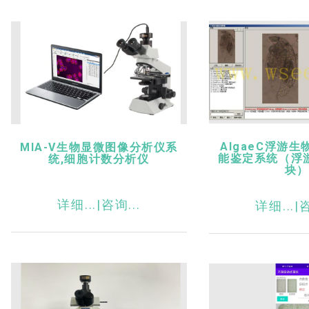
AlgaeC浮游
MIA-V生物显微图像分析仪系
能鉴定系统（浮
统,细胞计数分析仪
块
详细...|
咨询...
详细...|
咨