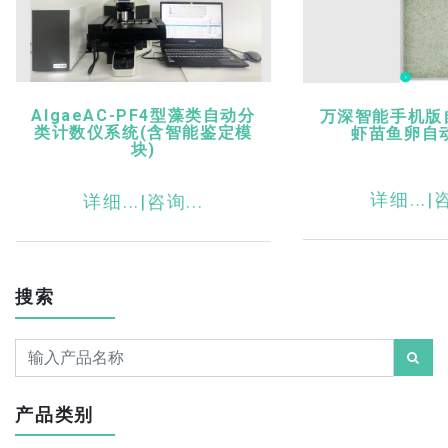
AlgaeAC-PF4型藻类自动分
万深智能手机版
类计数仪系统(含智能鉴定模
虾苗鱼卵自
块)
详细...|
咨
详细...|
咨询...
搜索
产品类别