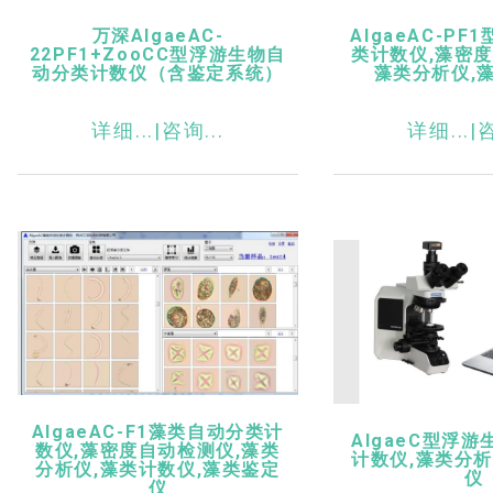
万深AlgaeAC-
AlgaeAC-P
22PF1+ZooCC型浮游生物自
类计数仪,藻密度
动分类计数仪（含鉴定系统）
藻类分析仪,
详细...|
咨询...
详细...|
咨
AlgaeAC-F1藻类自动分类计
AlgaeC型浮
数仪,藻密度自动检测仪,藻类
计数仪,藻类分析
分析仪,藻类计数仪,藻类鉴定
仪
仪