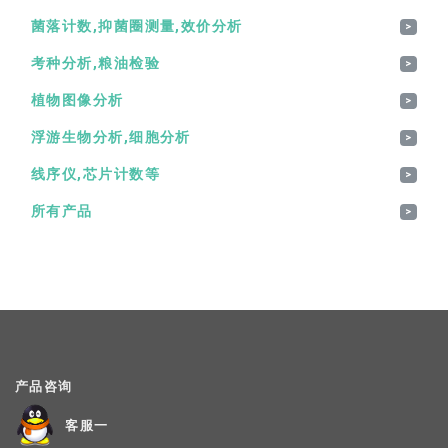
菌落计数,抑菌圈测量,效价分析
>
考种分析,粮油检验
>
植物图像分析
>
浮游生物分析,细胞分析
>
线序仪,芯片计数等
>
所有产品
>
产品咨询
客服一