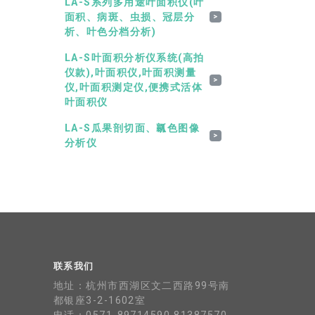
LA-S系列多用途叶面积仪(叶
面积、病斑、虫损、冠层分
>
析、叶色分档分析)
LA-S叶面积分析仪系统(高拍
仪款),叶面积仪,叶面积测量
>
仪,叶面积测定仪,便携式活体
叶面积仪
LA-S瓜果剖切面、瓤色图像
>
分析仪
联系我们
地址：杭州市西湖区文二西路99号南
都银座3-2-1602室