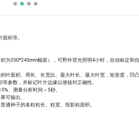
叶面积等。
为350*245mm幅面），可野外背光照明4小时，自动标定和
叶的叶面积、周长、长宽比、最大叶长、最大叶宽，矩形度，凹
积等参数，并标记叶片边缘以便核对正确性。
.5%、测量分析时间＜5秒。
结果可输出。
等普通种子的各粒粒长、粒宽、投影粒面积。