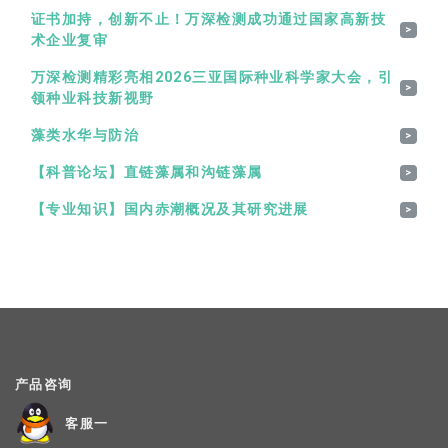
证书加持，创新不止！万深检测成功通过国家高新技
>
术企业复审
万深检测精彩亮相2026三亚国际种业科学家大会，引
>
领种业科技新视野
藻类水华与防治
>
【科普论坛】直链藻属和沟链藻属
>
【专业知识】国内赤潮概况及其研究进展
>
产品咨询
客服一