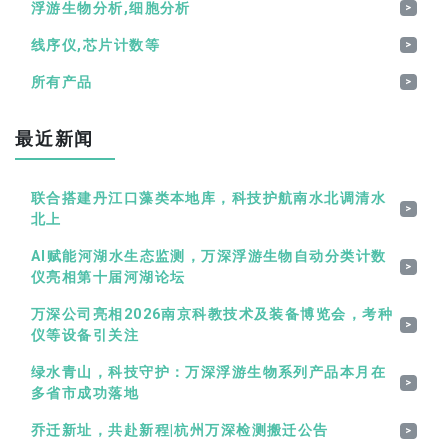
浮游生物分析,细胞分析
>
线序仪,芯片计数等
>
所有产品
>
最近新闻
联合搭建丹江口藻类本地库，科技护航南水北调清水
>
北上
AI赋能河湖水生态监测，万深浮游生物自动分类计数
>
仪亮相第十届河湖论坛
万深公司亮相2026南京科教技术及装备博览会，考种
>
仪等设备引关注
绿水青山，科技守护：万深浮游生物系列产品本月在
>
多省市成功落地
乔迁新址，共赴新程|杭州万深检测搬迁公告
>