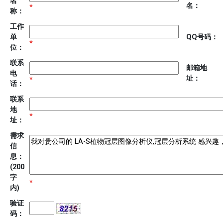
名
名：
*
称：
工作
单
QQ号码：
*
位：
联系
邮箱地
电
址：
*
话：
联系
地
*
址：
需求
信
息：
(200
字
*
内)
验证
码：